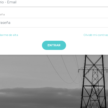
eña
darme de alta
Olvidé mi contra
ENTRAR